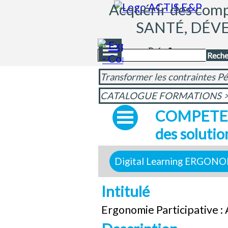
Aller au contenu
Acquérir des compé
SANTÉ, DÉV
Sauter le menu
Reche
Transformer les contraintes Pé
CATALOGUE FORMATIONS
COMPETENCE
des solutio
Digital Learning ERGON
Intitulé
Ergonomie Participative : 