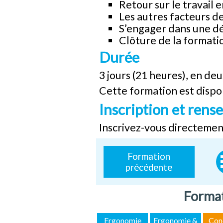
Retour sur le travail 
Les autres facteurs de
S’engager dans une dé
Clôture de la formati
Durée
3 jours (21 heures), en deu
Cette formation est dispon
Inscription et ren
I
nscrivez-vous directement
Formation
précédente
Format
Ergonomie
Ergonomie &
Con