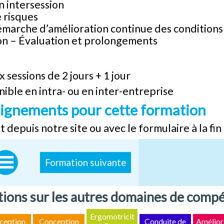
en intersession
 risques
marche d’amélioration continue des conditions 
on – Évaluation et prolongements
x sessions de 2 jours + 1 jour
ible en intra- ou en inter-entreprise
seignements pour cette formation
 depuis notre site ou avec le formulaire à la fi
Formation suivante
ions sur les autres domaines de comp
Ergomotricit
ception
Conception
Conduite de
Amélior