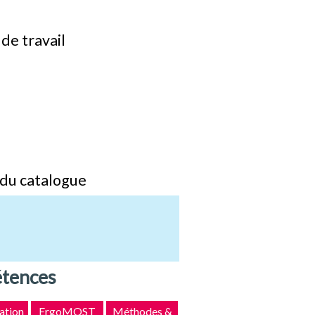
de travail
n du catalogue
étences
ation
ErgoMOST
Méthodes &