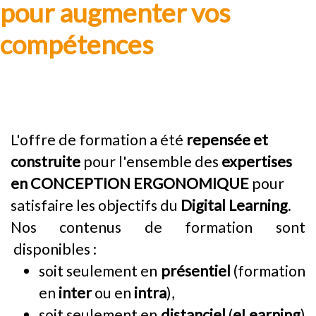
pour augmenter vos 
compétences
L'offre de formation a été
repensée et
construite
pour l'ensemble des
expertises
en CONCEPTION ERGONOMIQUE
pour
satisfaire les objectifs du
Digital Learning
.
Nos contenus de formation sont
disponibles :
soit seulement en
présentiel
(formation
en
inter
ou en
intra
),
soit seulement en
distanciel
(
eLearning
)