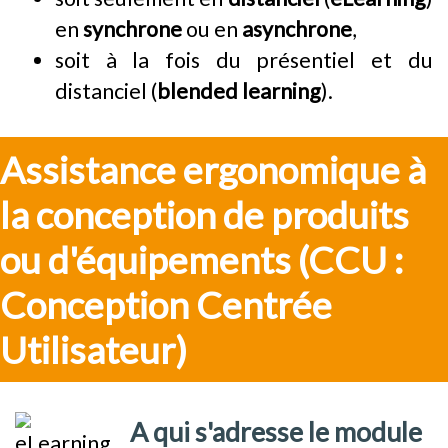
en
synchrone
ou en
asynchrone
,
soit à la fois du présentiel et du
distanciel (
blended learning
).
Assistance ergonomique à 
la conception de produits 
ou d'équipements (CCU : 
Conception Centrée 
Utilisateur)
A qui s'adresse le module