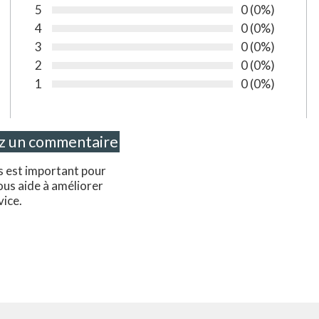
5
Nombre de vot
0
Pourcentage 
(0%)
Vote :
4
Nombre de vot
0
Pourcentage 
(0%)
Vote :
3
Nombre de vot
0
Pourcentage 
(0%)
Vote :
2
Nombre de vot
0
Pourcentage 
(0%)
Vote :
1
Nombre de vot
0
Pourcentage 
(0%)
Vote :
s est important pour
ous aide à améliorer
vice.