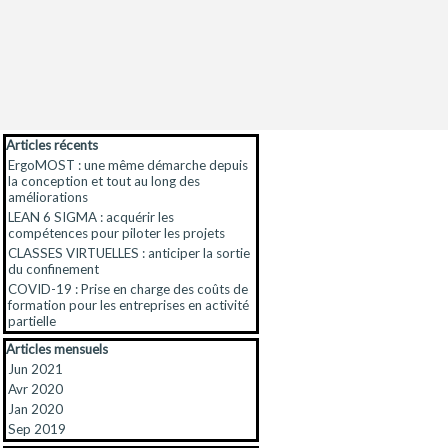
Sauter le bloc Articles récents
Articles récents
ErgoMOST : une même démarche depuis
la conception et tout au long des
améliorations
LEAN 6 SIGMA : acquérir les
compétences pour piloter les projets
CLASSES VIRTUELLES : anticiper la sortie
du confinement
COVID-19 : Prise en charge des coûts de
formation pour les entreprises en activité
partielle
Sauter le bloc Articles mensuels
Articles mensuels
Jun 2021
Avr 2020
Jan 2020
Sep 2019