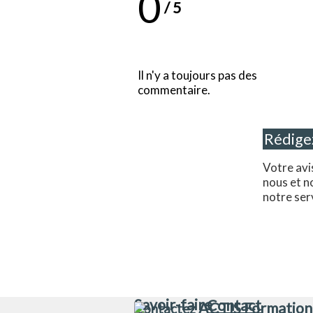
0
/
5
Il n'y a toujours pas des
commentaire.
Votre avi
nous et n
notre ser
Savoir-faire
Contact
ACTIS Formation
Contactez