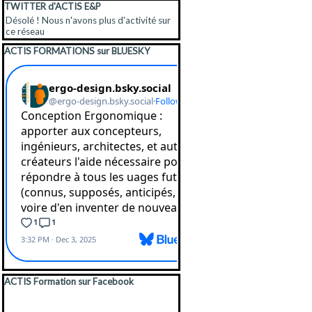
Sauter le bloc TWITTER d'ACTIS E&P
TWITTER d'ACTIS E&P
Désolé ! Nous n'avons plus d'activité sur
ce réseau
Sauter le bloc ACTIS FORMATIONS sur BLUES
ACTIS FORMATIONS sur BLUESKY
Sauter le bloc ACTIS Formation sur Facebook
ACTIS Formation sur Facebook