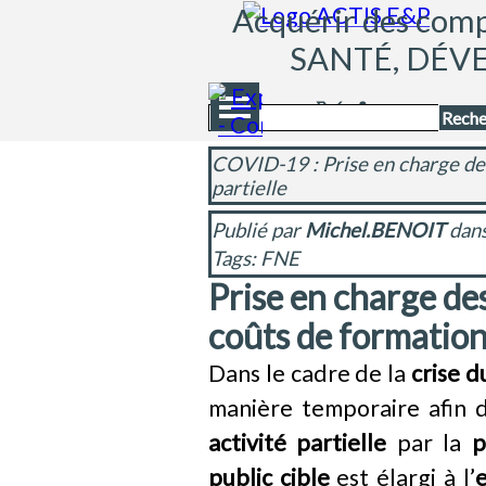
Aller au contenu
Acquérir des compé
SANTÉ, DÉV
Sauter le menu
Reche
COVID-19 : Prise en charge des
partielle
Publié par
Michel.BENOIT
dan
Tags:
FNE
Prise en charge de
coûts de formatio
Dans le cadre de la
crise d
manière temporaire afin 
activité partielle
par la
p
public cible
est élargi à l’
e